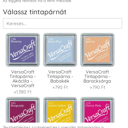
Az egyedi feliratot írd a fenti mezőbe.
Válassz tintapárnát
VersaCraft
VersaCraft
VersaCraft
Tintapárna -
Tintapárna -
Tintapárna -
Akáclila –
Babakék
Baracksárga
VersaCraft
+790 Ft
+790 Ft
+1.380 Ft
Textiljelöléshez szükséged lesz speciális tintapárnára is.