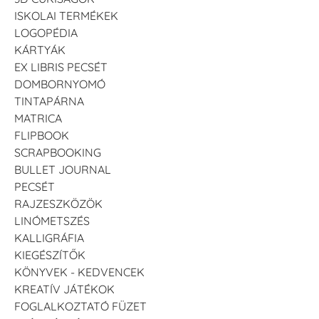
ISKOLAI TERMÉKEK
LOGOPÉDIA
VersaCraft
VersaCraft
VersaCraft
Tintapárna -
Tintapárna -
Tintapárna -
KÁRTYÁK
Éjkék
Ködszürke
Középkék
EX LIBRIS PECSÉT
+1.380 Ft
+1.380 Ft
+790 Ft
DOMBORNYOMÓ
TINTAPÁRNA
MATRICA
FLIPBOOK
SCRAPBOOKING
BULLET JOURNAL
VersaCraft
VersaCraft
VersaCraft
PECSÉT
Tintapárna - Lila
Tintapárna -
Tintapárna -
RAJZESZKÖZÖK
Mentazöld
Rágógumi
+790 Ft
rózsaszín
LINÓMETSZÉS
+1.380 Ft
+790 Ft
KALLIGRÁFIA
KIEGÉSZÍTŐK
KÖNYVEK - KEDVENCEK
KREATÍV JÁTÉKOK
FOGLALKOZTATÓ FÜZET