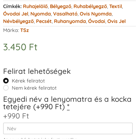
Címkék:
Ruhajelölő
,
Bélyegző
,
Ruhabélyegző
,
Textil
,
Óvodai Jel
,
Nyomda
,
Vasalható
,
Ovis Nyomda
,
Névbélyegző
,
Pecsét
,
Ruhanyomda
,
Óvodai
,
Ovis Jel
Márka:
TSz
3.450
Ft
Felirat lehetőségek
Kérek feliratot
Nem kérek feliratot
Egyedi név a lenyomatra és a kocka
tetejére (+990 Ft)
*
+990 Ft