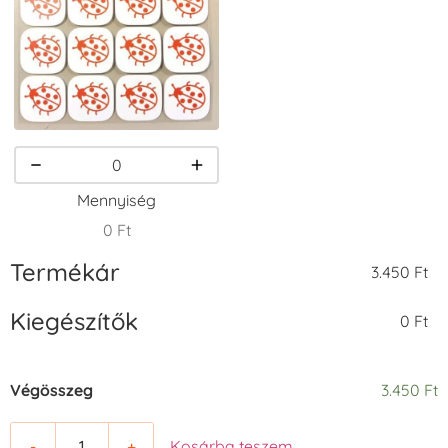
+1.380 Ft
+1.380 Ft
+790 Ft
VersaCraft
VersaCraft
VersaCraft
Tintapárna -
Tintapárna -
Tintapárna -
Mennyiség
Smaragdzöld
Téglavörös
Üdezöld
+790 Ft
+1.380 Ft
+790 Ft
0 Ft
Termékár
3.450 Ft
Kiegészítők
0 Ft
VersaCraft
Tsukineko -
Tsukineko -
Végösszeg
3.450 Ft
Tintapárna -
VersaCraft
VersaCraft
Ultramarinkék
Tintapárna -
Tintapárna -
Butterscotch -
Café au lait -
+1.380 Ft
-
+
Kosárba teszem
tejkaramella
tejeskávé