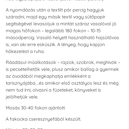
VersaCraft
VersaCraft
VersaCraft
Tintapárna -
Tintapárna -
Tintapárna -
Denim -
Espresso
Moss -
A nyomdázás után a textilt pár percig hagyjuk
farmerkék
Mohazöld
+1.380 Ft
száradni, majd egy másik textil vagy sütőpapír
+1.380 Ft
+1.380 Ft
segítségével levasoljuk a mintát száraz vasalóval jó
magas hőfokon – legalább 180 fokon – 10-15
másodpercig. Vasaló helyett használható hajsütővas
is, van aki erre esküszik. A lényeg, hogy kapjon
hőkezelést a ruha.
Ráadásul műalkotások – rajzok, szobrok, meghívók –
Tsukineko -
Tsukineko -
Tsukineko -
is pecsételhetők vele, plusz amikor ballag a gyermek
VersaCraft
VersaCraft
VersaCraft
Tintapárna -
Tintapárna -
Tintapárna -
az óvodából megkaphatja emlékként a
Muscat -
MustardYellow -
Poinsettia -
tarisznyájába….és amikor első osztályos lesz és még
muskotályzöld
mustársárga
Mikulásvirág
+1.380 Ft
+1.380 Ft
+1.380 Ft
nem tud írni, olvasni a füzeteket, könyveket is
jelölhetjük vele.
Mosás 30-40 fokon ajánlott.
A fakocka cseresznyefából készült.