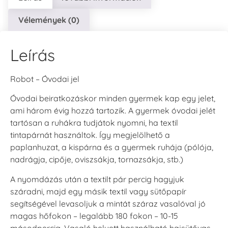
Vélemények (0)
Tsukineko -
Tsukineko -
Tsukineko -
VersaCraft
VersaCraft
VersaCraft
Tintapárna -
Tintapárna -
Tintapárna -
Leírás
Cherry Red -
Clover -
Cocoa -
Cseresznye
Lóherezöld
kakaóbarna
piros
+1.380 Ft
+1.380 Ft
+1.380 Ft
Robot – Óvodai jel
Óvodai beiratkozáskor minden gyermek kap egy jelet,
ami három évig hozzá tartozik. A gyermek óvodai jelét
tartósan a ruhákra tudjátok nyomni, ha textil
tintapárnát használtok. Így megjelölhető a
paplanhuzat, a kispárna és a gyermek ruhája (pólója,
Tsukineko -
Tsukineko -
Tsukineko -
nadrágja, cipője, oviszsákja, tornazsákja, stb.)
VersaCraft
VersaCraft
VersaCraft
Tintapárna -
Tintapárna -
Tintapárna -
A nyomdázás után a textilt pár percig hagyjuk
Denim -
Espresso
Moss -
farmerkék
Mohazöld
száradni, majd egy másik textil vagy sütőpapír
+1.380 Ft
+1.380 Ft
+1.380 Ft
segítségével levasoljuk a mintát száraz vasalóval jó
magas hőfokon – legalább 180 fokon – 10-15
másodpercig. Vasaló helyett használható hajsütővas