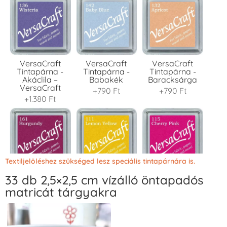
VersaCraft
VersaCraft
VersaCraft
Tintapárna -
Tintapárna -
Tintapárna -
Akáclila –
Babakék
Baracksárga
VersaCraft
+790 Ft
+790 Ft
+1.380 Ft
Textiljelöléshez szükséged lesz speciális tintapárnára is.
33 db 2,5×2,5 cm vízálló öntapadós
VersaCraft
VersaCraft
VersaCraft
Tintapárna -
Tintapárna -
Tintapárna -
matricát tárgyakra
Bordó
Citromsárga
Cseresznyeszín
+1.380 Ft
+1.380 Ft
+790 Ft