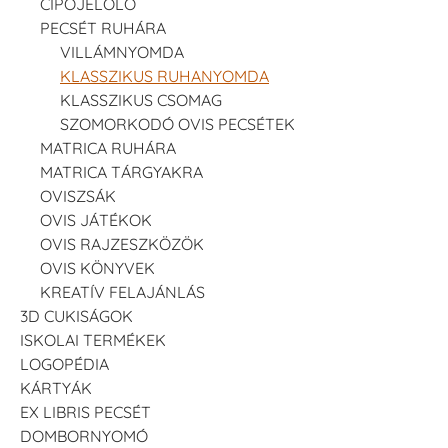
CIPŐJELÖLŐ
PECSÉT RUHÁRA
VILLÁMNYOMDA
KLASSZIKUS RUHANYOMDA
KLASSZIKUS CSOMAG
SZOMORKODÓ OVIS PECSÉTEK
Tsukineko -
Tsukineko -
Tsukineko -
MATRICA RUHÁRA
VersaCraft
VersaCraft
VersaCraft
Tintapárna -
Tintapárna -
Tintapárna -
MATRICA TÁRGYAKRA
Starry Night -
Stone -
Wasabi
OVISZSÁK
csillagos éjkék
kőszürke
+1.380 Ft
+1.380 Ft
+1.380 Ft
OVIS JÁTÉKOK
OVIS RAJZESZKÖZÖK
OVIS KÖNYVEK
KREATÍV FELAJÁNLÁS
3D CUKISÁGOK
ISKOLAI TERMÉKEK
LOGOPÉDIA
VersaCraft
VersaCraft
VersaCraft
KÁRTYÁK
Tintapárna -
Tintapárna -
Tintapárna -
Éjkék
Ködszürke
Középkék
EX LIBRIS PECSÉT
+1.380 Ft
+1.380 Ft
+790 Ft
DOMBORNYOMÓ