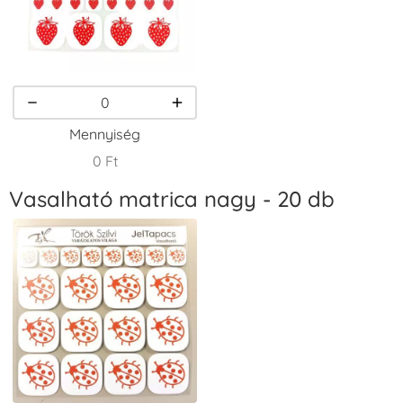
VersaCraft
VersaCraft
VersaCraft
Tintapárna -
Tintapárna -
Tintapárna -
Homokbarna
Kiwizöld
Narancssárga
+1.380 Ft
+1.380 Ft
+1.380 Ft
Mennyiség
0 Ft
Vasalható matrica nagy - 20 db
VersaCraft
VersaCraft
VersaCraft
Tintapárna -
Tintapárna -
Tintapárna -
Orgonalila
Pipacspiros
Rózsaszín
+1.380 Ft
+1.380 Ft
+790 Ft