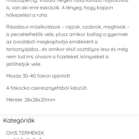
is, van aki erre esküszik. A lényeg, hogy kapjon
hőkezelést a ruha.
Ráadásul műalkotások – rajzok, szobrok, meghívók –
Tsukineko -
Tsukineko -
Tsukineko -
is pecsételhetők vele, plusz amikor ballag a gyermek
VersaCraft
VersaCraft
VersaCraft
Tintapárna -
Tintapárna -
Tintapárna -
az óvodából megkaphatja emlékként a
Muscat -
MustardYellow -
Poinsettia -
tarisznyájába….és amikor első osztályos lesz és még
muskotályzöld
mustársárga
Mikulásvirág
nem tud írni, olvasni a füzeteket, könyveket is
+1.380 Ft
+1.380 Ft
+1.380 Ft
jelölhetjük vele.
Mosás 30-40 fokon ajánlott.
A fakocka cseresznyefából készült.
Mérete: 28x28x20mm
Tsukineko -
Tsukineko -
Tsukineko -
VersaCraft
VersaCraft
VersaCraft
Tintapárna -
Tintapárna -
Tintapárna -
Kategóriák
Ruby
Saffron -
Soda -
sáfránysárga
szódakék
+1.380 Ft
+1.380 Ft
+1.380 Ft
OVIS TERMÉKEK