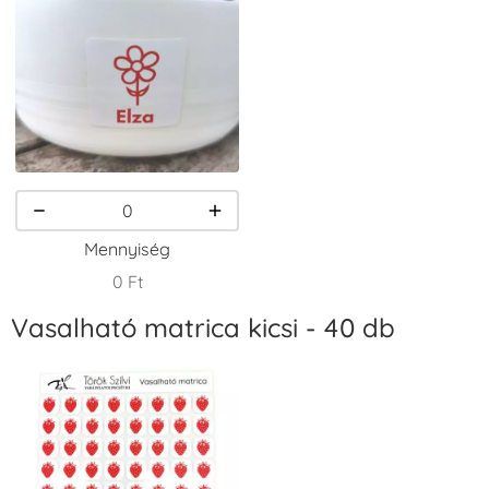
VersaCraft
VersaCraft
VersaCraft
Tintapárna -
Tintapárna -
Tintapárna -
Csokibarna
Erdőzöld
Fehér
+1.380 Ft
+790 Ft
+1.380 Ft
Mennyiség
0 Ft
Vasalható matrica kicsi - 40 db
VersaCraft
VersaCraft
VersaCraft
Tintapárna -
Tintapárna -
Tintapárna -
Fekete
Fenyőzöld
Gránátalma
+1.380 Ft
+1.380 Ft
+790 Ft