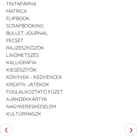
TINTAPÁRNA
MATRICA
FLIPBOOK
SCRAPBOOKING
BULLET JOURNAL
PECSÉT
VersaCraft
VersaCraft
VersaCraft
Tintapárna - Lila
Tintapárna -
Tintapárna -
RAJZESZKÖZÖK
Mentazöld
Rágógumi
+790 Ft
LINÓMETSZÉS
rózsaszín
+1.380 Ft
KALLIGRÁFIA
+790 Ft
KIEGÉSZÍTŐK
KÖNYVEK - KEDVENCEK
KREATÍV JÁTÉKOK
FOGLALKOZTATÓ FÜZET
AJÁNDÉKKÁRTYA
NAGYKERESKEDELEM
VersaCraft
VersaCraft
KULTÚRMASZK
Tintapárna -
Tintapárna -
Hidegszürke -
Vízkék
VersaCraft
+790 Ft
❮
❯
+1.380 Ft