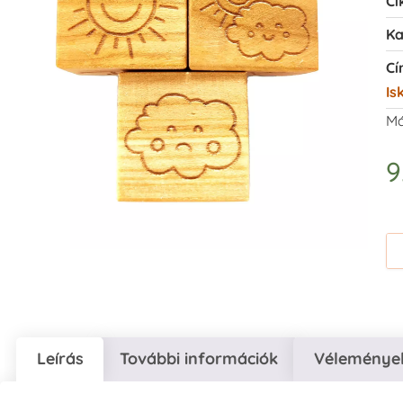
Ci
Ka
Cí
Is
Má
9
Leírás
További információk
Vélemények