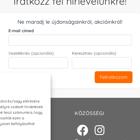
Iratkozz fel hírlevelünkre!
Ne maradj le újdonságainkról, akcióinkról!
E-mail címed
Vezetéknév (opcionális)
Keresztnév (opcionális)
Feliratkozom
sára és/vagy elérésére.
élyre szabott hirdetések
ővé teszi számunkra, hogy
T
KÖZÖSSÉGI
nosítók ezen a
nyosan befolyásolhat
p@torokszilvi.com
6 30 6767872