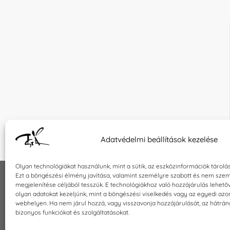
Adatvédelmi beállítások kezelése
Olyan technológiákat használunk, mint a sütik, az eszközinformációk tárolá
Ezt a böngészési élmény javítása, valamint személyre szabott és nem szem
megjelenítése céljából tesszük. E technológiákhoz való hozzájárulás lehet
INFORMÁCIÓK
KAPCSOLA
olyan adatokat kezeljünk, mint a böngészési viselkedés vagy az egyedi azo
webhelyen. Ha nem járul hozzá, vagy visszavonja hozzájárulását, az hátrá
Általános szerződési feltételek
E-mail:
sho
bizonyos funkciókat és szolgáltatásokat.
Adatkezelési tájékoztató
Telefon: +3