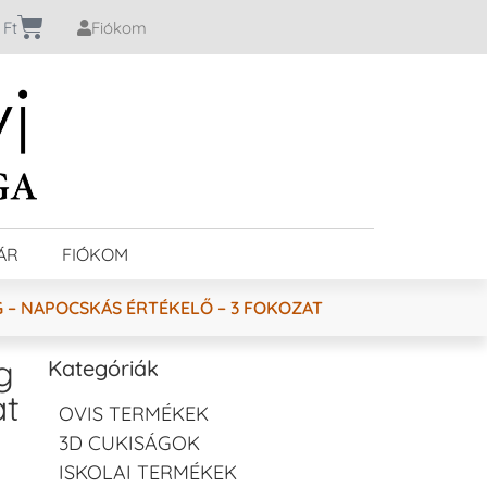
0
Ft
Fiókom
ÁR
FIÓKOM
 – NAPOCSKÁS ÉRTÉKELŐ – 3 FOKOZAT
g
Kategóriák
at
OVIS TERMÉKEK
3D CUKISÁGOK
ISKOLAI TERMÉKEK