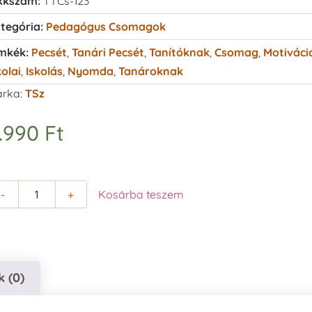
kkszám:
TTCs-123
tegória:
Pedagógus Csomagok
mkék:
Pecsét
,
Tanári Pecsét
,
Tanítóknak
,
Csomag
,
Motiváci
kolai
,
Iskolás
,
Nyomda
,
Tanároknak
rka:
TSz
.990
Ft
-
+
Kosárba teszem
 (0)