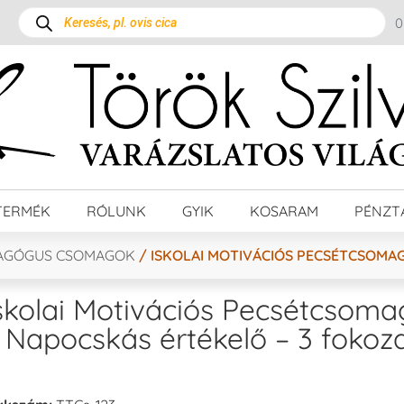
TERMÉK
RÓLUNK
GYIK
KOSARAM
PÉNZT
AGÓGUS CSOMAGOK
/ ISKOLAI MOTIVÁCIÓS PECSÉTCSOMAG
skolai Motivációs Pecsétcsoma
 Napocskás értékelő – 3 fokoz