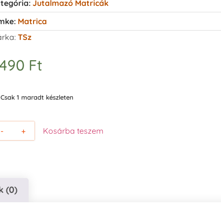
tegória:
Jutalmazó Matricák
mke:
Matrica
rka:
TSz
.490
Ft
Csak 1 maradt készleten
-
+
Kosárba teszem
 (0)