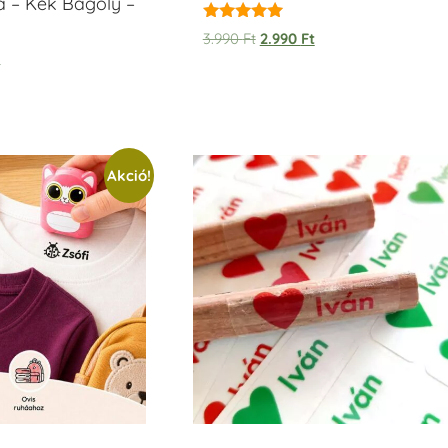
a – Kék Bagoly –
Értékelés:
3.990
Ft
2.990
Ft
5.00
t
/ 5
Akció!