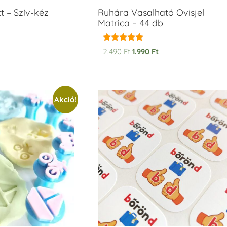
t – Szív-kéz
Ruhára Vasalható Ovisjel
Matrica – 44 db
Értékelés:
2.490
Ft
1.990
Ft
5.00
/ 5
Akció!