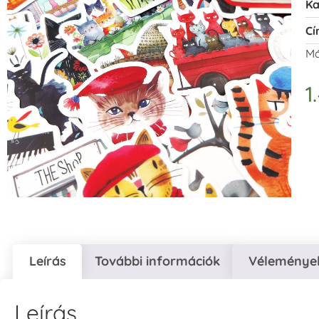
Ka
Cí
Má
1
Leírás
További információk
Vélemények
Leírás