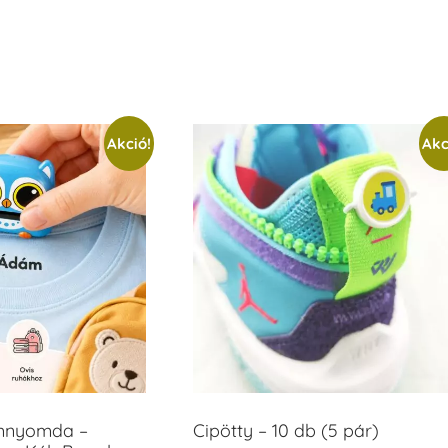
Akció!
Akc
ámnyomda –
Cipötty – 10 db (5 pár)