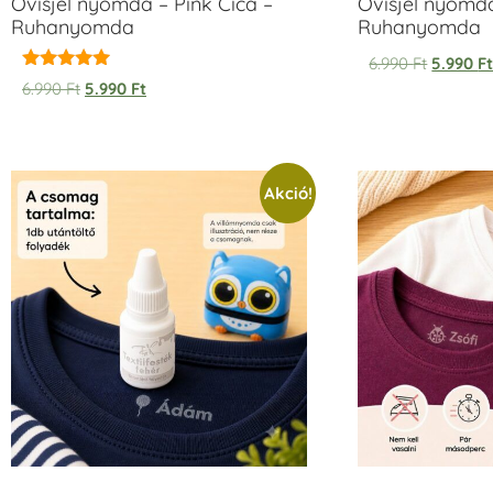
Ovisjel nyomda – Pink Cica –
Ovisjel nyomd
Ruhanyomda
Ruhanyomda
6.990
Ft
5.990
F
Értékelés:
6.990
Ft
5.990
Ft
5.00
/ 5
Akció!