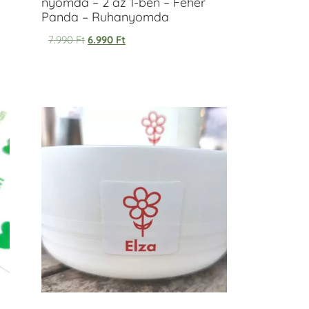
nyomda – 2 az 1-ben – Fehér
Panda – Ruhanyomda
7.990
Ft
6.990
Ft