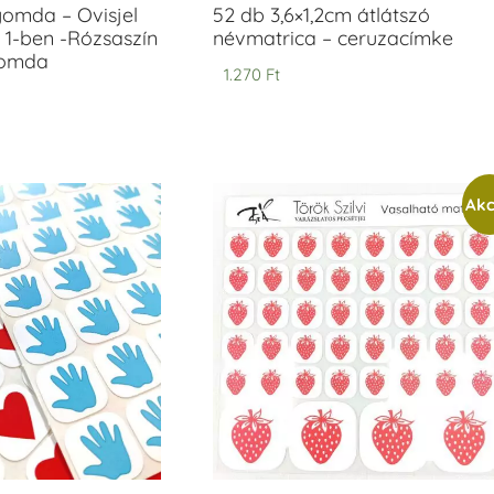
yomda – Ovisjel
52 db 3,6×1,2cm átlátszó
 1-ben -Rózsaszín
névmatrica – ceruzacímke
yomda
1.270
Ft
Akc