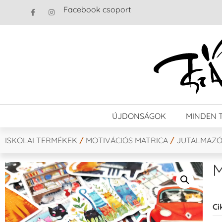
Facebook csoport
ÚJDONSÁGOK
MINDEN 
ISKOLAI TERMÉKEK
/
MOTIVÁCIÓS MATRICA
/
JUTALMAZÓ
M
Ci