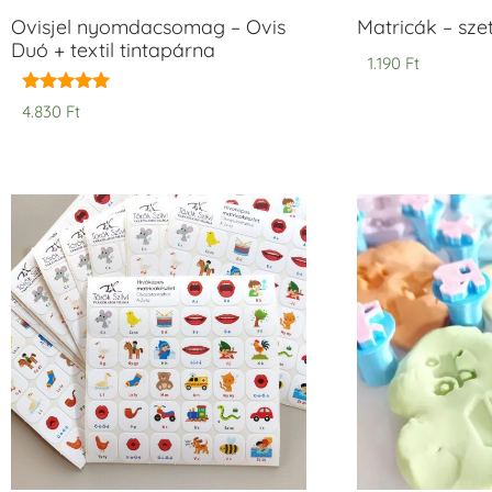
Ovisjel nyomdacsomag – Ovis
Matricák – szet
Duó + textil tintapárna
1.190
Ft
Értékelés:
4.830
Ft
5.00
/ 5