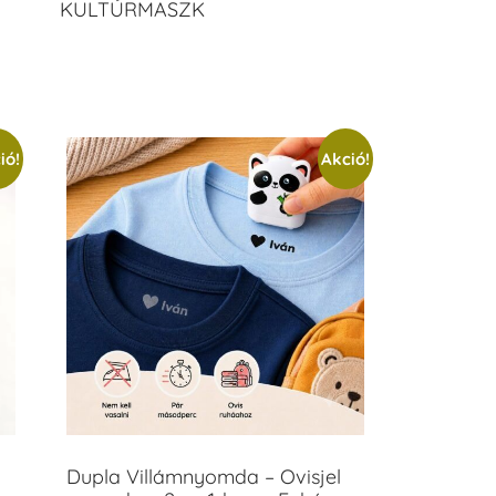
KULTÚRMASZK
ió!
Akció!
Dupla Villámnyomda – Ovisjel