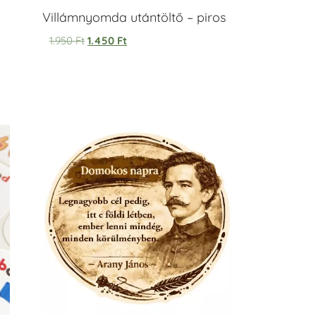
Villámnyomda utántöltő – piros
1.950
Ft
1.450
Ft