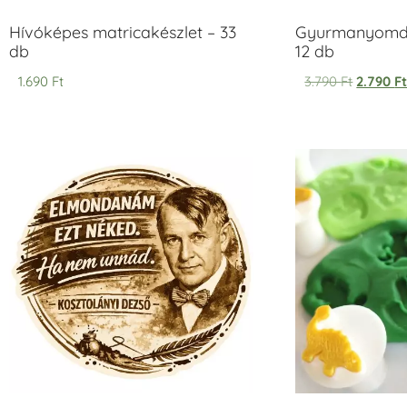
Hívóképes matricakészlet – 33
Gyurmanyomda
db
12 db
1.690
Ft
3.790
Ft
2.790
F