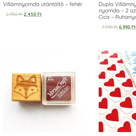
Villámnyomda utántöltő – fehér
Dupla Villámn
nyomda – 2 az
2.950
Ft
2.450
Ft
Cica – Ruhan
7.990
Ft
6.990
Ft