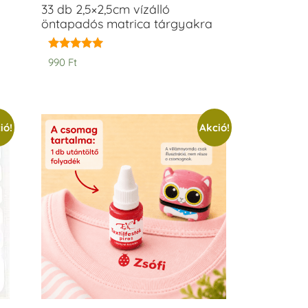
33 db 2,5×2,5cm vízálló
öntapadós matrica tárgyakra
Értékelés:
990
Ft
5.00
/ 5
ió!
Akció!