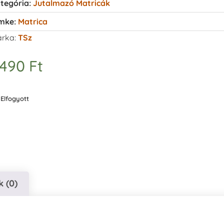
tegória:
Jutalmazó Matricák
mke:
Matrica
rka:
TSz
.490
Ft
Elfogyott
 (0)