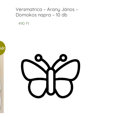
Versmatrica – Arany János –
Domokos napra – 10 db
490
Ft
ió!