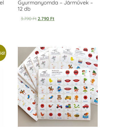
el
Gyurmanyomda – Járművek –
12 db
3.790
Ft
2.790
Ft
ió!