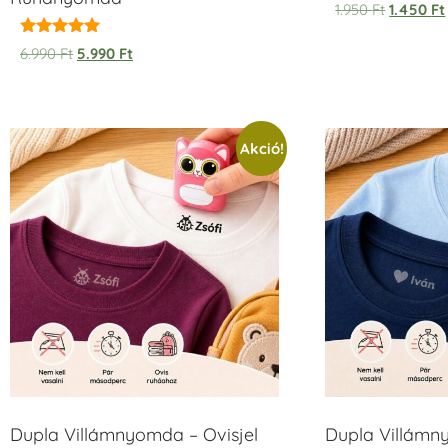
1.950
Ft
1.450
Ft
Értékelés:
6.990
Ft
5.990
Ft
5.00
/ 5
Akció!
Dupla Villámnyomda – Ovisjel
Dupla Villámn