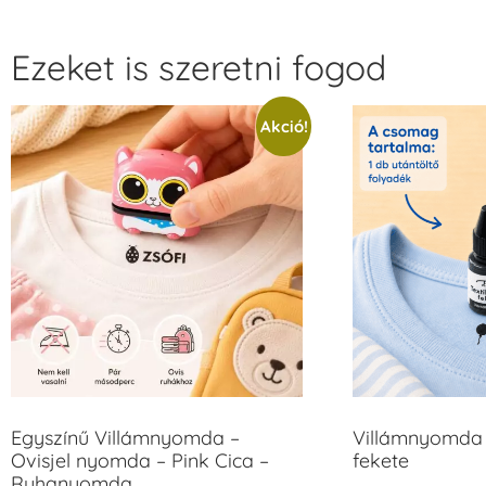
Ezeket is szeretni fogod
Akció!
Egyszínű Villámnyomda –
Villámnyomda 
Ovisjel nyomda – Pink Cica –
fekete
Ruhanyomda