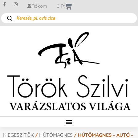
Fiókom
0
Ft
KIEGÉSZÍTŐK
/
HŰTŐMÁGNES
/ HŰTŐMÁGNES – AUTÓ –