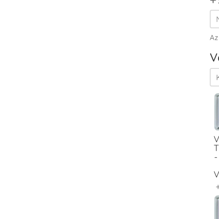
Az
V
V
T
-
V