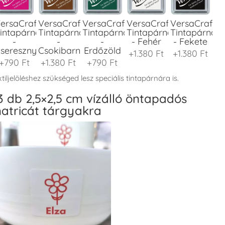
ersaCraft
VersaCraft
VersaCraft
VersaCraft
VersaCraft
intapárna
Tintapárna
Tintapárna
Tintapárna
Tintapárna
-
-
-
- Fehér
- Fekete
seresznyeszín
Csokibarna
Erdőzöld
+1.380 Ft
+1.380 Ft
+790 Ft
+1.380 Ft
+790 Ft
tiljelöléshez szükséged lesz speciális tintapárnára is.
3 db 2,5×2,5 cm vízálló öntapadós
atricát tárgyakra
ersaCraft
VersaCraft
VersaCraft
VersaCraft
VersaCraft
intapárna
Tintapárna
Tintapárna
Tintapárna
Tintapárna
-
-
-
-
-
enyőzöld
Gránátalma
Homokbarna
Kiwizöld
Narancssárg
+1.380 Ft
+790 Ft
+1.380 Ft
+1.380 Ft
+1.380 Ft
ersaCraft
VersaCraft
VersaCraft
VersaCraft
VersaCraft