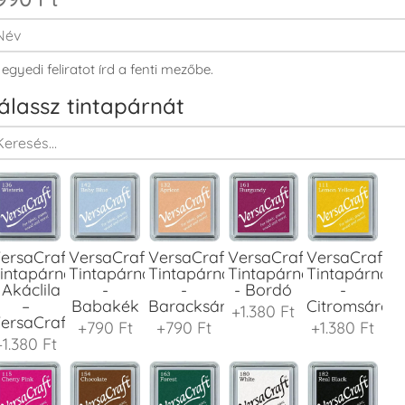
 egyedi feliratot írd a fenti mezőbe.
álassz tintapárnát
ersaCraft
VersaCraft
VersaCraft
VersaCraft
VersaCraft
intapárna
Tintapárna
Tintapárna
Tintapárna
Tintapárna
 Akáclila
-
-
- Bordó
-
–
Babakék
Baracksárga
Citromsárga
+1.380 Ft
ersaCraft
+790 Ft
+790 Ft
+1.380 Ft
+1.380 Ft