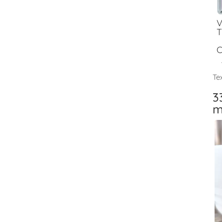
V
T
C
Tex
3
m
V
T
F
V