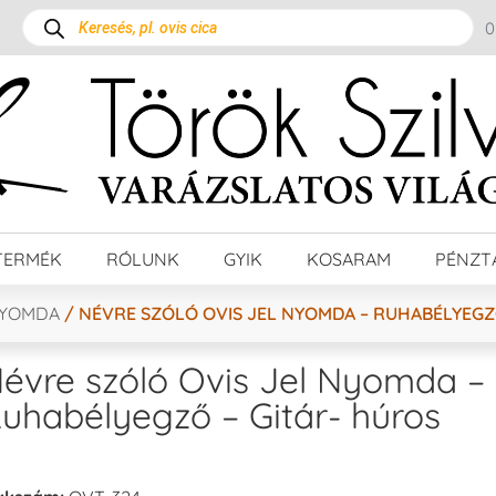
TERMÉK
RÓLUNK
GYIK
KOSARAM
PÉNZT
NYOMDA
/ NÉVRE SZÓLÓ OVIS JEL NYOMDA – RUHABÉLYEGZ
évre szóló Ovis Jel Nyomda –
uhabélyegző – Gitár- húros