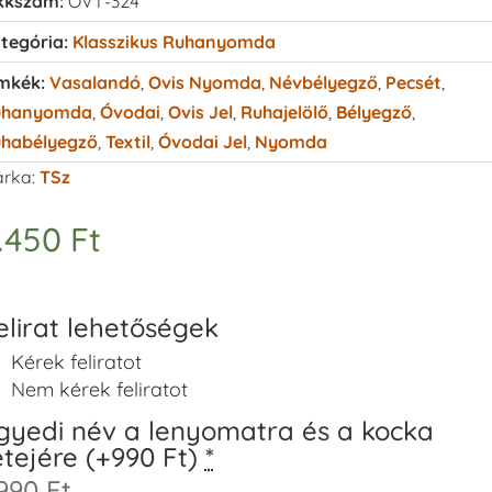
kkszám:
OVT-324
tegória:
Klasszikus Ruhanyomda
mkék:
Vasalandó
,
Ovis Nyomda
,
Névbélyegző
,
Pecsét
,
uhanyomda
,
Óvodai
,
Ovis Jel
,
Ruhajelölő
,
Bélyegző
,
habélyegző
,
Textil
,
Óvodai Jel
,
Nyomda
rka:
TSz
.450
Ft
elirat lehetőségek
Kérek feliratot
Nem kérek feliratot
gyedi név a lenyomatra és a kocka
etejére (+990 Ft)
*
990 Ft