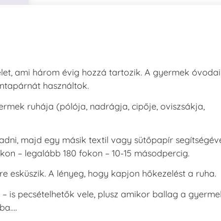
ersaCraft
VersaCraft
intapárna
Tintapárna
-
- Vízkék
idegszürke
+790 Ft
-
et, ami három évig hozzá tartozik. A gyermek óvodai
ersaCraft
+1.380 Ft
tintapárnát használtok.
rmek ruhája (pólója, nadrágja, cipője, oviszsákja,
adni, majd egy másik textil vagy sütőpapír segítségév
kon – legalább 180 fokon – 10-15 másodpercig.
rre esküszik. A lényeg, hogy kapjon hőkezelést a ruha.
– is pecsételhetők vele, plusz amikor ballag a gyerme
ba….