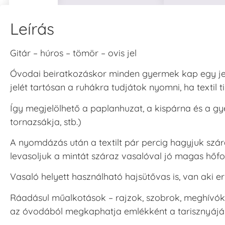
Leírás
V
T
Gitár – húros – tömör – ovis jel
H
Óvodai beiratkozáskor minden gyermek kap egy jel
V
jelét tartósan a ruhákra tudjátok nyomni, ha textil 
Így megjelölhető a paplanhuzat, a kispárna és a gye
tornazsákja, stb.)
A nyomdázás után a textilt pár percig hagyjuk szár
levasoljuk a mintát száraz vasalóval jó magas hőfo
Vasaló helyett használható hajsütővas is, van aki e
Ráadásul műalkotások – rajzok, szobrok, meghívók 
az óvodából megkaphatja emlékként a tarisznyájá