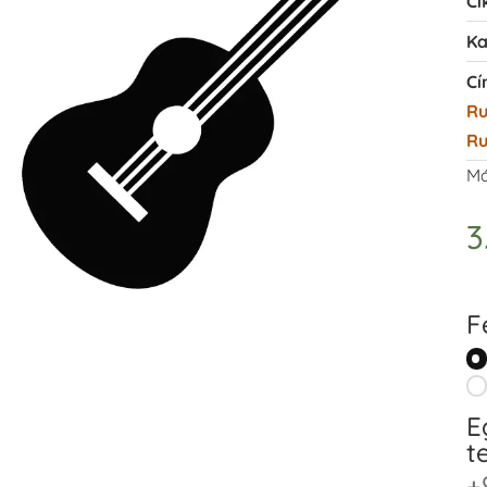
Ci
Ka
Cí
R
Ru
Má
3
F
E
t
+