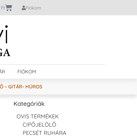
0
Ft
Fiókom
ÁR
FIÓKOM
Ő – GITÁR- HÚROS
Kategóriák
OVIS TERMÉKEK
CIPŐJELÖLŐ
PECSÉT RUHÁRA