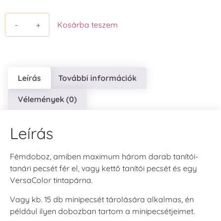
-
+
Kosárba teszem
Leírás
További információk
Vélemények (0)
Leírás
Fémdoboz, amiben maximum három darab tanítói-
tanári pecsét fér el, vagy kettő tanítói pecsét és egy
VersaColor tintapárna.
Vagy kb. 15 db minipecsét tárolására alkalmas, én
például ilyen dobozban tartom a minipecsétjeimet.