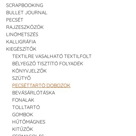
SCRAPBOOKING
BULLET JOURNAL
PECSÉT
RAJZESZKÖZÖK
LINÓMETSZÉS
KALLIGRÁFIA
KIEGÉSZÍTŐK
TEXTILRE VASALHATÓ TEXTILFOLT
BÉLYEGZŐ TISZTÍTÓ FOLYADÉK
KÖNYVJELZŐK
SZÜTYŐ
PECSÉTTARTÓ DOBOZOK
BEVÁSÁRLÓTÁSKA
FONALAK
TOLLTARTÓ
GOMBOK
HŰTŐMÁGNES
KITŰZŐK