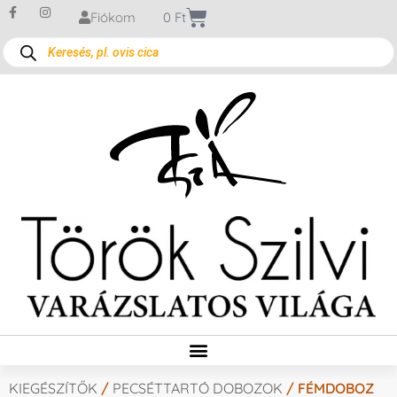
Fiókom
0
Ft
KIEGÉSZÍTŐK
/
PECSÉTTARTÓ DOBOZOK
/ FÉMDOBOZ