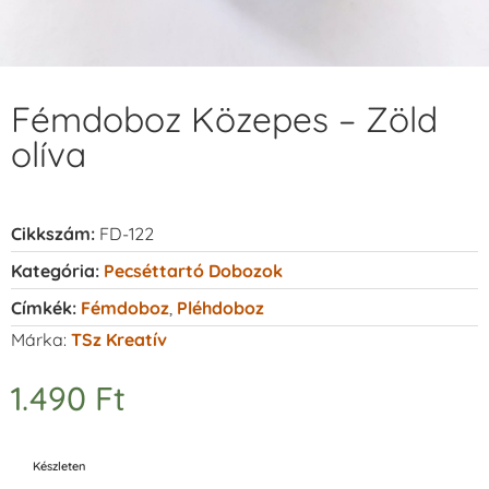
Fémdoboz Közepes – Zöld
olíva
Cikkszám:
FD-122
Kategória:
Pecséttartó Dobozok
Címkék:
Fémdoboz
,
Pléhdoboz
Márka:
TSz Kreatív
1.490
Ft
Készleten