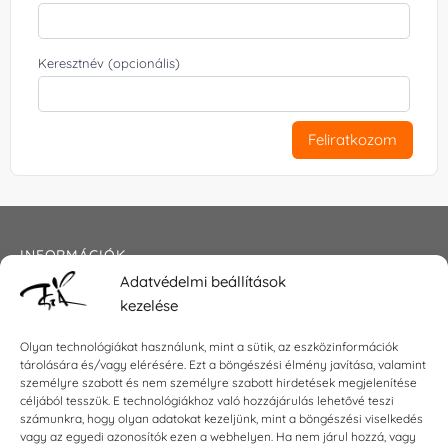
Keresztnév (opcionális)
Feliratkozom
INFORMÁCIÓK
Adatvédelmi beállítások
Általános szerződési feltételek
kezelése
Adatkezelési tájékoztató
Impresszum
Olyan technológiákat használunk, mint a sütik, az eszközinformációk
tárolására és/vagy elérésére. Ezt a böngészési élmény javítása, valamint
személyre szabott és nem személyre szabott hirdetések megjelenítése
céljából tesszük. E technológiákhoz való hozzájárulás lehetővé teszi
KAPCSOLAT
számunkra, hogy olyan adatokat kezeljünk, mint a böngészési viselkedés
vagy az egyedi azonosítók ezen a webhelyen. Ha nem járul hozzá, vagy