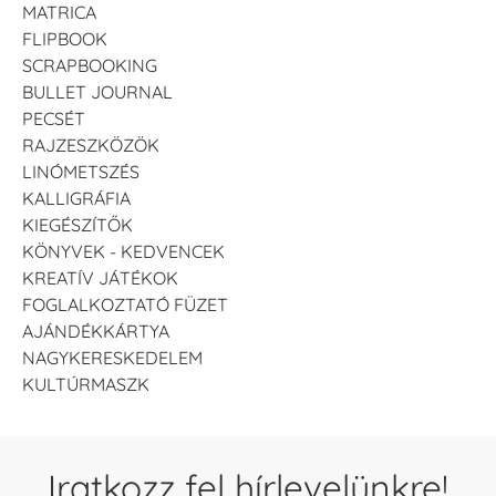
MATRICA
FLIPBOOK
SCRAPBOOKING
BULLET JOURNAL
PECSÉT
RAJZESZKÖZÖK
LINÓMETSZÉS
KALLIGRÁFIA
KIEGÉSZÍTŐK
KÖNYVEK - KEDVENCEK
KREATÍV JÁTÉKOK
FOGLALKOZTATÓ FÜZET
AJÁNDÉKKÁRTYA
NAGYKERESKEDELEM
KULTÚRMASZK
Iratkozz fel hírlevelünkre!