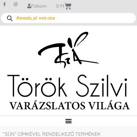
Fiókom
0
Ft
“SÜN” CÍMKÉVEL RENDELKEZŐ TERMÉKEK