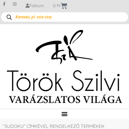
Fiókom
0
Ft
“SUDOKU” CÍMKÉVEL RENDELKEZŐ TERMÉKEK