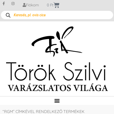
Fiókom
0
Ft
“RGM” CÍMKÉVEL RENDELKEZŐ TERMÉKEK