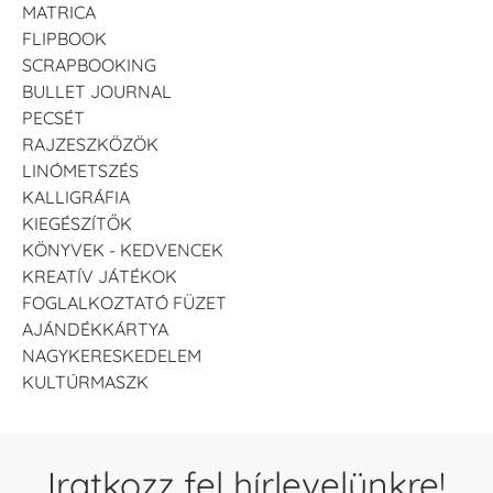
MATRICA
FLIPBOOK
SCRAPBOOKING
BULLET JOURNAL
PECSÉT
RAJZESZKÖZÖK
LINÓMETSZÉS
KALLIGRÁFIA
KIEGÉSZÍTŐK
KÖNYVEK - KEDVENCEK
KREATÍV JÁTÉKOK
FOGLALKOZTATÓ FÜZET
AJÁNDÉKKÁRTYA
NAGYKERESKEDELEM
KULTÚRMASZK
Iratkozz fel hírlevelünkre!