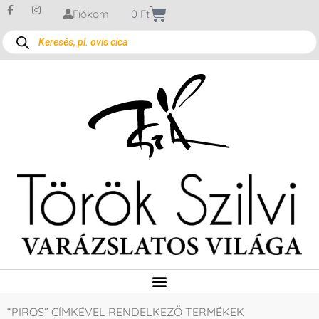
Fiókom
0
Ft
“PIROS” CÍMKÉVEL RENDELKEZŐ TERMÉKEK