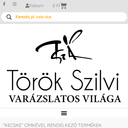
Fiókom
0
Ft
“KECSKE” CÍMKÉVEL RENDELKEZŐ TERMÉKEK