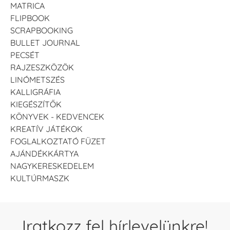
MATRICA
FLIPBOOK
SCRAPBOOKING
BULLET JOURNAL
PECSÉT
RAJZESZKÖZÖK
LINÓMETSZÉS
KALLIGRÁFIA
KIEGÉSZÍTŐK
KÖNYVEK - KEDVENCEK
KREATÍV JÁTÉKOK
FOGLALKOZTATÓ FÜZET
AJÁNDÉKKÁRTYA
NAGYKERESKEDELEM
KULTÚRMASZK
Iratkozz fel hírlevelünkre!