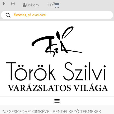
Fiókom
0
Ft
“JEGESMEDVE” CÍMKÉVEL RENDELKEZŐ TERMÉKEK