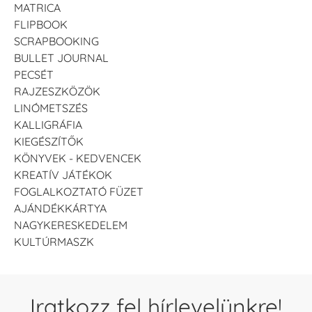
MATRICA
FLIPBOOK
SCRAPBOOKING
BULLET JOURNAL
PECSÉT
RAJZESZKÖZÖK
LINÓMETSZÉS
KALLIGRÁFIA
KIEGÉSZÍTŐK
KÖNYVEK - KEDVENCEK
KREATÍV JÁTÉKOK
FOGLALKOZTATÓ FÜZET
AJÁNDÉKKÁRTYA
NAGYKERESKEDELEM
KULTÚRMASZK
Iratkozz fel hírlevelünkre!