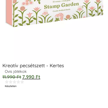
Kreatív pecsétszett - Kertes
Ovis játékok
11.990
Ft
7.990
Ft





Készleten