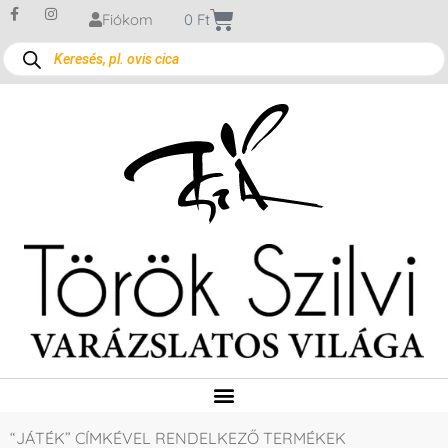
Fiókom
0
Ft
“JÁTÉK” CÍMKÉVEL RENDELKEZŐ TERMÉKEK