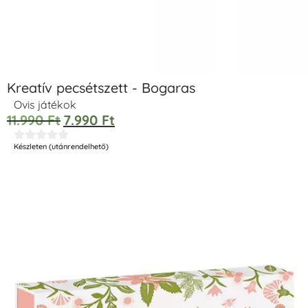
Kreatív pecsétszett - Bogaras
Ovis játékok
11.990
Ft
7.990
Ft





Készleten (utánrendelhető)