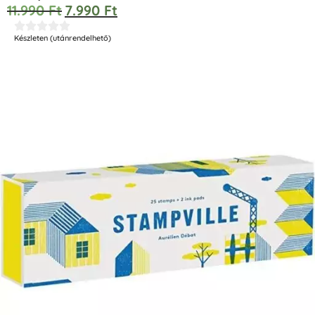
11.990
Ft
7.990
Ft





Készleten (utánrendelhető)