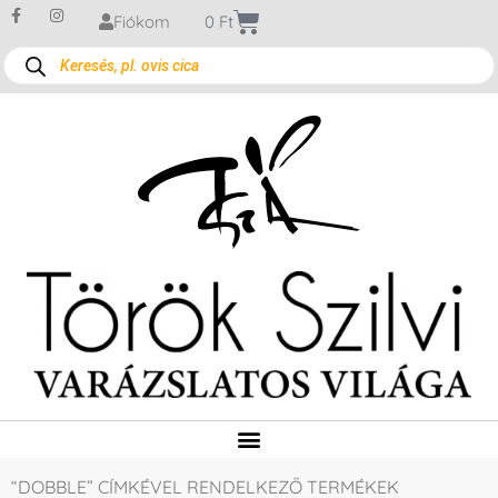
Fiókom
0
Ft
“DOBBLE” CÍMKÉVEL RENDELKEZŐ TERMÉKEK