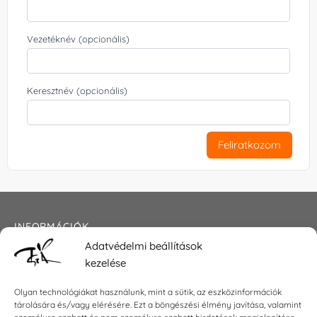
Vezetéknév (opcionális)
Keresztnév (opcionális)
Feliratkozom
INFORMÁCIÓK
Adatvédelmi beállítások
Általános szerződési feltételek
kezelése
Adatkezelési tájékoztató
Impresszum
Olyan technológiákat használunk, mint a sütik, az eszközinformációk
tárolására és/vagy elérésére. Ezt a böngészési élmény javítása, valamint