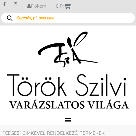
Fiókom
0
Ft
“CÉGES” CÍMKÉVEL RENDELKEZŐ TERMÉKEK