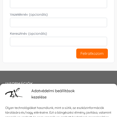
Vezetéknév (opcionális)
Keresztnév (opcionális)
Feliratkozom
INFORMÁCIÓK
Adatvédelmi beállítások
Általános szerződési feltételek
kezelése
Adatkezelési tájékoztató
Impresszum
Olyan technológiákat használunk, mint a sütik, az eszközinformációk
tárolására és/vagy elérésére. Ezt a böngészési élmény javítása, valamint