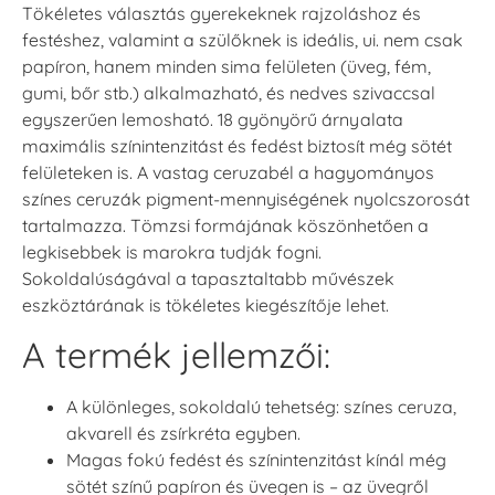
Tökéletes választás gyerekeknek rajzoláshoz és
festéshez, valamint a szülőknek is ideális, ui. nem csak
papíron, hanem minden sima felületen (üveg, fém,
gumi, bőr stb.) alkalmazható, és nedves szivaccsal
egyszerűen lemosható. 18 gyönyörű árnyalata
maximális színintenzitást és fedést biztosít még sötét
felületeken is. A vastag ceruzabél a hagyományos
színes ceruzák pigment-mennyiségének nyolcszorosát
tartalmazza. Tömzsi formájának köszönhetően a
legkisebbek is marokra tudják fogni.
Sokoldalúságával a tapasztaltabb művészek
eszköztárának is tökéletes kiegészítője lehet.
A termék jellemzői:
A különleges, sokoldalú tehetség: színes ceruza,
akvarell és zsírkréta egyben.
Magas fokú fedést és színintenzitást kínál még
sötét színű papíron és üvegen is – az üvegről