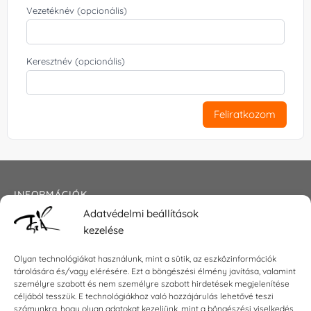
Vezetéknév (opcionális)
Keresztnév (opcionális)
Feliratkozom
INFORMÁCIÓK
Adatvédelmi beállítások
Általános szerződési feltételek
kezelése
Adatkezelési tájékoztató
Impresszum
Olyan technológiákat használunk, mint a sütik, az eszközinformációk
tárolására és/vagy elérésére. Ezt a böngészési élmény javítása, valamint
személyre szabott és nem személyre szabott hirdetések megjelenítése
céljából tesszük. E technológiákhoz való hozzájárulás lehetővé teszi
KAPCSOLAT
számunkra, hogy olyan adatokat kezeljünk, mint a böngészési viselkedés