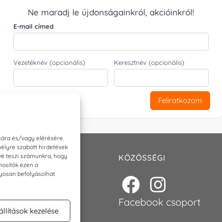
Ne maradj le újdonságainkról, akcióinkról!
E-mail címed
Vezetéknév (opcionális)
Keresztnév (opcionális)
Feliratkozom
sára és/vagy elérésére.
élyre szabott hirdetések
ővé teszi számunkra, hogy
T
KÖZÖSSÉGI
nosítók ezen a
nyosan befolyásolhat
p@torokszilvi.com
6 30 6767872
Facebook csoport
állítások kezelése