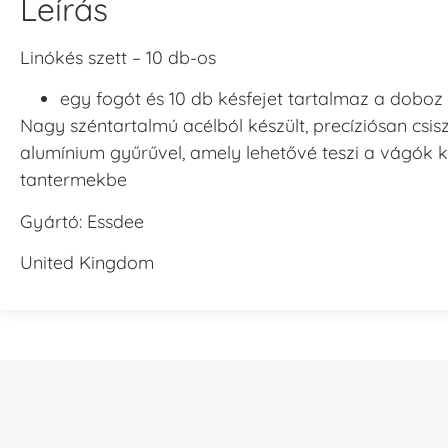
Leírás
Linókés szett – 10 db-os
egy fogót és 10 db késfejet tartalmaz a doboz
Nagy széntartalmú acélból készült, precíziósan csis
alumínium gyűrűvel, amely lehetővé teszi a vágók kö
tantermekbe
Gyártó: Essdee
United Kingdom