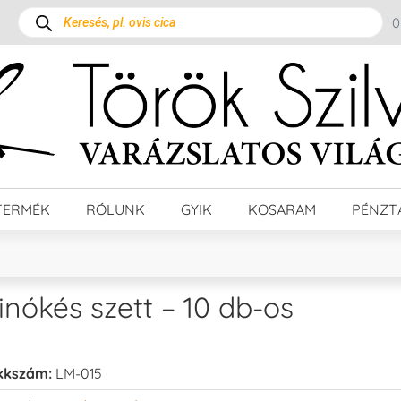
TERMÉK
RÓLUNK
GYIK
KOSARAM
PÉNZT
inókés szett – 10 db-os
kkszám:
LM-015