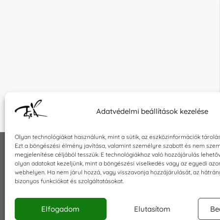
Adatvédelmi beállítások kezelése
Olyan technológiákat használunk, mint a sütik, az eszközinformációk tárolá
Ezt a böngészési élmény javítása, valamint személyre szabott és nem szem
megjelenítése céljából tesszük. E technológiákhoz való hozzájárulás lehet
INFORMÁCIÓK
KAPCSOLA
olyan adatokat kezeljünk, mint a böngészési viselkedés vagy az egyedi azo
webhelyen. Ha nem járul hozzá, vagy visszavonja hozzájárulását, az hátrá
Általános szerződési feltételek
E-mail:
sho
bizonyos funkciókat és szolgáltatásokat.
Adatkezelési tájékoztató
Telefon: +3
Impresszum
Elfogadom
Elutasítom
Be