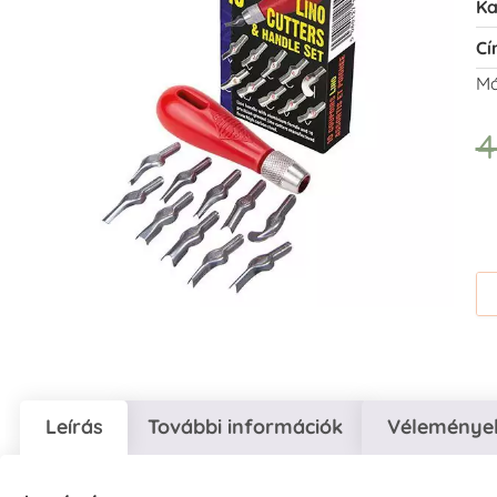
Ka
Cí
Má
4
Leírás
További információk
Vélemények