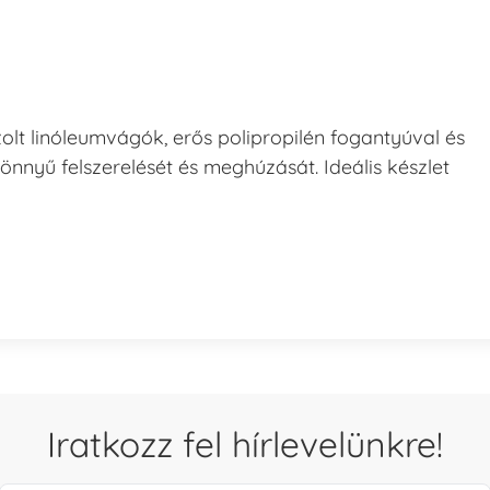
zolt linóleumvágók, erős polipropilén fogantyúval és
nnyű felszerelését és meghúzását. Ideális készlet
Iratkozz fel hírlevelünkre!