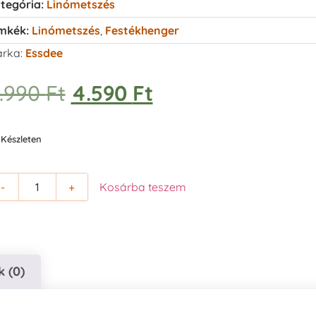
tegória:
Linómetszés
mkék:
Linómetszés
,
Festékhenger
rka:
Essdee
.990
Ft
4.590
Ft
Készleten
-
+
Kosárba teszem
 (0)