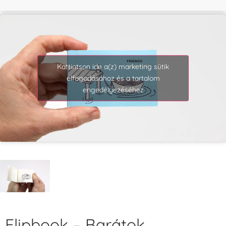
Kattintson ide a(z) marketing sütik
elfogadásához és a tartalom
engedélyezéséhez
Flipbook – Barátok