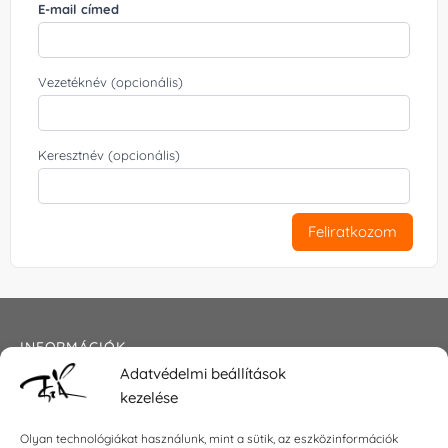
E-mail címed
Vezetéknév (opcionális)
Keresztnév (opcionális)
Feliratkozom
INFORMÁCIÓK
Adatvédelmi beállítások
Általános szerződési feltételek
kezelése
Adatkezelési tájékoztató
Impresszum
Olyan technológiákat használunk, mint a sütik, az eszközinformációk