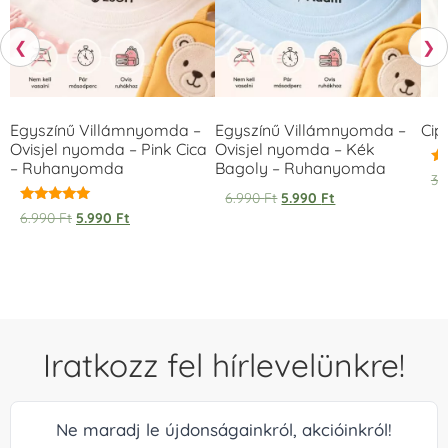
❮
❯
Egyszínű Villámnyomda –
Egyszínű Villámnyomda –
Cip
Ovisjel nyomda – Pink Cica
Ovisjel nyomda – Kék
– Ruhanyomda
Bagoly – Ruhanyomda
Ér
3.
5.
6.990
Ft
5.990
Ft
/ 
Értékelés:
6.990
Ft
5.990
Ft
5.00
/ 5
Iratkozz fel hírlevelünkre!
Ne maradj le újdonságainkról, akcióinkról!