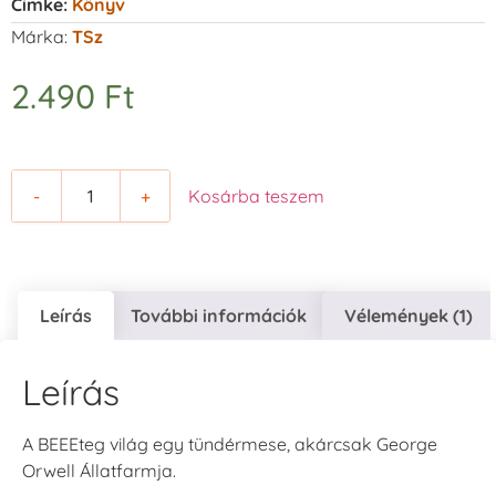
Címke:
Könyv
Márka:
TSz
2.490
Ft
-
+
Kosárba teszem
Leírás
További információk
Vélemények (1)
Leírás
A BEEEteg világ egy tündérmese, akárcsak George
Orwell Állatfarmja.