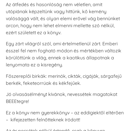
Az átfedés és hasonlóság nem véletlen, amit
utópiának képzeltünk vagy hittünk, kő kemény
valósággá vált, és olyan elemi erővel vág bennünket
arcon, hogy nem lehet elmenni mellette szó nélkül,
ezért született ez a könyv.
Egy zárt világról szól, ami értelmetlenül zárt. Emberi
ésszel fel nem fogható módon és mértékben változik
körülöttünk a világ, ennek a kaotikus állapotnak a
lenyomata ez a kisregény.
Főszereplői birkák: merinók, cikták, cigáják, sárgafejű
berkék, feketeorrúak és kékfejűek.
Jó olvasásélményt kívánok, nevessétek magatokat
BEEEtegre!
Ez a könyv nem gyerekkönyv – az eddigiektől eltérően
– kifejezetten felnőtteknek íródott!
Az ár pecsétek nélkül értendő, csak a könyvre