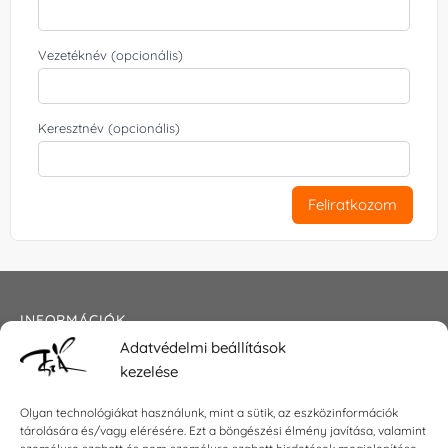
Vezetéknév (opcionális)
Keresztnév (opcionális)
Feliratkozom
INFORMÁCIÓK
Adatvédelmi beállítások
Általános szerződési feltételek
kezelése
Adatkezelési tájékoztató
Impresszum
Olyan technológiákat használunk, mint a sütik, az eszközinformációk
tárolására és/vagy elérésére. Ezt a böngészési élmény javítása, valamint