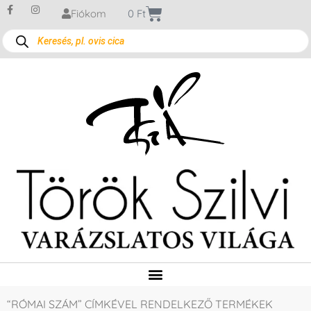
Fiókom
0
Ft
“RÓMAI SZÁM” CÍMKÉVEL RENDELKEZŐ TERMÉKEK