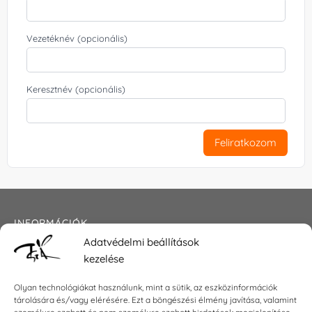
Vezetéknév (opcionális)
Keresztnév (opcionális)
Feliratkozom
INFORMÁCIÓK
Adatvédelmi beállítások
Általános szerződési feltételek
kezelése
Adatkezelési tájékoztató
Impresszum
Olyan technológiákat használunk, mint a sütik, az eszközinformációk
tárolására és/vagy elérésére. Ezt a böngészési élmény javítása, valamint