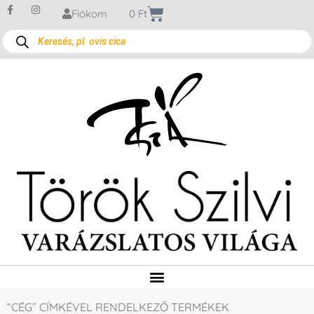
Fiókom
0
Ft
“CÉG” CÍMKÉVEL RENDELKEZŐ TERMÉKEK